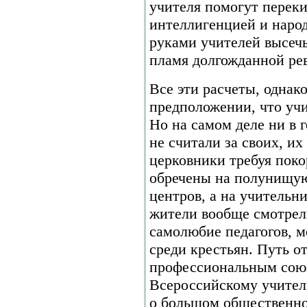
учителя помогут перек
интеллигенцией и наро
руками учителей высечь
пламя долгожданной ре
Все эти расчеты, однак
предположении, что учи
Но на самом деле ни в г
не считали за своих, и
церковники требуя пок
обречены на полунищую
центров, а на учительн
жители вообще смотрели
самолюбие педагогов, м
среди крестьян. Путь о
профессиональным союз
Всероссийскому учитель
о большом общественно