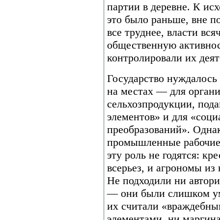
партии в деревне. К исхо
это было раньше, вне п
все труднее, власти вс
общественную активнос
контролировали их деят
Государство нуждалось
на местах — для органи
сельхозпродукции, пода
элементов» и для «соц
преобразований». Одна
промышленные рабочие 
эту роль не годятся: кр
всерьез, и агрономы и
Не подходили ни автор
— они были слишком у
их считали «враждебн
элементами, ни маргина