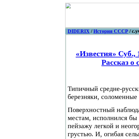
DIDERIX
/
История СССР
/ с.
«Известия» Суб., 1
Рассказ о 
Типичный средне-русски
березняки, соломенные
Поверхностный наблюда
местам, исполнился бы 
пейзажу легкой и неог
грустью. И, огибая сел