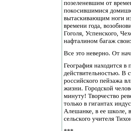
позеленевшим от време
покосившимися домишк
вытаскивающим ноги из
времени года, возобнов
Гоголя, Успенского, Че
нафталином багаж своих
Все это неверно. От нач
География находится в 
действительностью. В 
российского пейзажа вл
жизни. Городской челов
минуту! Творчество ре
только в гигантах индус
Алешанке, в ее школе, 
сельского учителя Тихо
***