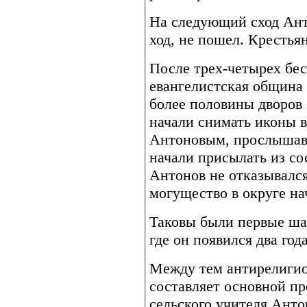
На следующий сход Ант
ход, не пошел. Крестья
После трех-четырех бе
евангелистская община
более половины дворов э
начали снимать иконы в
Антоновым, прослышав 
начали присылать из со
Антонов не отказывался
могущество в округе на
Таковы были первые ша
где он появился два года
Между тем антирелигио
составляет основной п
сельского учителя Анто