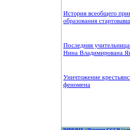
История всеобщего при
образования стартовавше
Последняя учительниц
Нина Владимирована Яц
Уничтожение крестьянс
феномена
DIDERIX
/
История СССР
/ с.