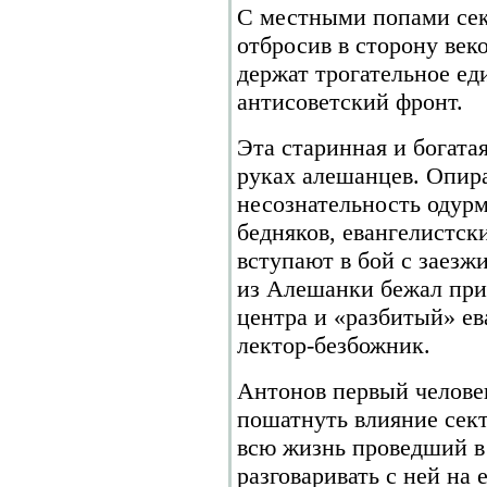
С местными попами сек
отбросив в сторону век
держат трогательное ед
антисоветский фронт.
Эта старинная и богатая
руках алешанцев. Опира
несознательность одур
бедняков, евангелистск
вступают в бой с заезж
из Алешанки бежал при
центра и «разбитый» е
лектор-безбожник.
Антонов первый человек
пошатнуть влияние сект
всю жизнь проведший в 
разговаривать с ней на 