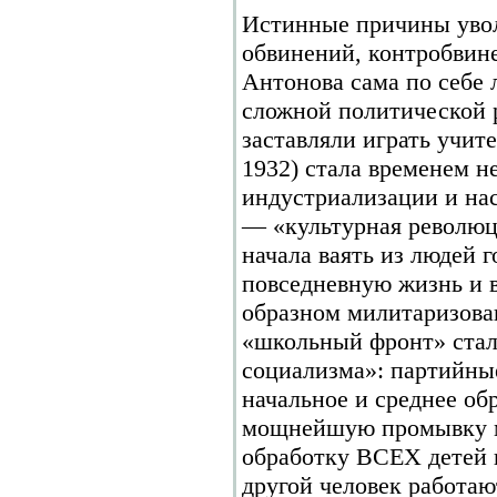
Истинные причины увол
обвинений, контробвине
Антонова сама по себе 
сложной политической 
заставляли играть учите
1932) стала временем н
индустриализации и на
— «культурная революц
начала ваять из людей 
повседневную жизнь и 
образном милитаризова
«школьный фронт» стал
социализма»: партийны
начальное и среднее об
мощнейшую промывку м
обработку ВСЕХ детей в
другой человек работают