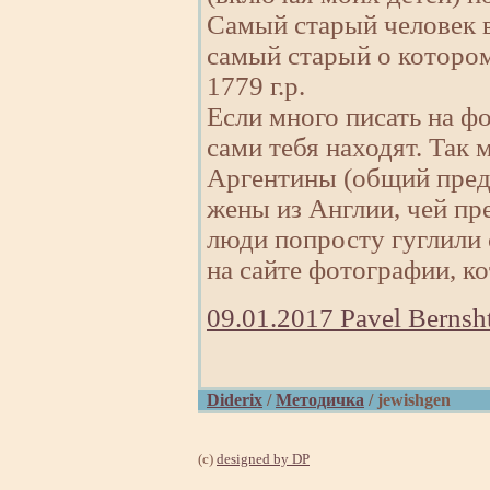
Самый старый человек в 
самый старый о котором
1779 г.р.
Если много писать на фо
сами тебя находят. Так
Аргентины (общий предо
жены из Англии, чей пре
люди попросту гуглили
на сайте фотографии, ко
09.01.2017 Pavel Berns
Diderix
/
Методичка
/ jewishgen
(с)
designed by DP