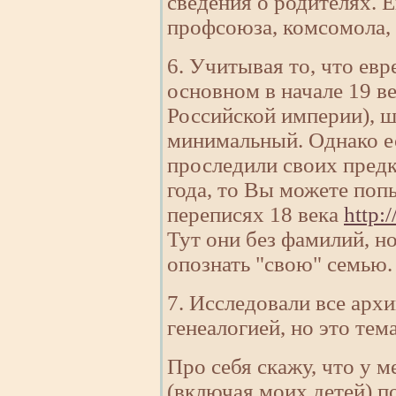
сведения о родителях. 
профсоюза, комсомола
6. Учитывая то, что ев
основном в начале 19 ве
Российской империи), ша
минимальный. Однако е
проследили своих предк
года, то Вы можете поп
переписях 18 века
http:
Тут они без фамилий, н
опознать "свою" семью.
7. Исследовали все ар
генеалогией, но это тем
Про себя скажу, что у м
(включая моих детей) п