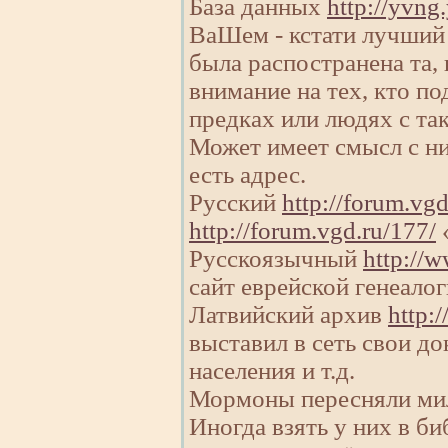
База данных
http://yvng
ВаШем - кстати лучший 
была распостранена та,
внимание на тех, кто п
предках или людях с так
Может имеет смысл с ним
есть адрес.
Русский
http://forum.vgd
http://forum.vgd.ru/177/
«
Русскоязычный
http://w
сайт еврейской генеало
Латвийский архив
http:
выставил в сеть свои д
населения и т.д.
Мормоны пересняли мил
Иногда взять у них в б