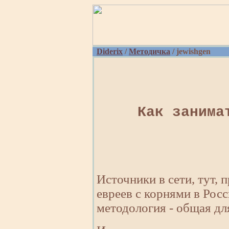
Diderix
/
Методичка
/ jewishgen
Как занима
Источники в сети, тут, 
евреев с корнями в Рос
методология - общая для