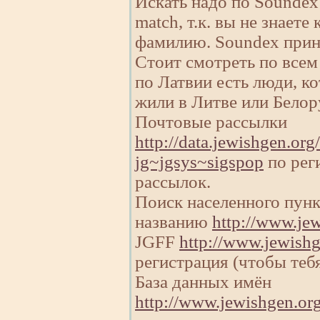
Искать надо по Soundex (
match, т.к. вы не знаете
фамилию. Soundex прин
Стоит смотреть по всем
по Латвии есть люди, ко
жили в Литве или Белор
Почтовые рассылки
http://data.jewishgen.or
jg~jgsys~sigspop
по рег
рассылок.
Поиск населенного пун
названию
http://www.je
JGFF
http://www.jewishg
регистрация (чтобы теб
База данных имён
http://www.jewishgen.or